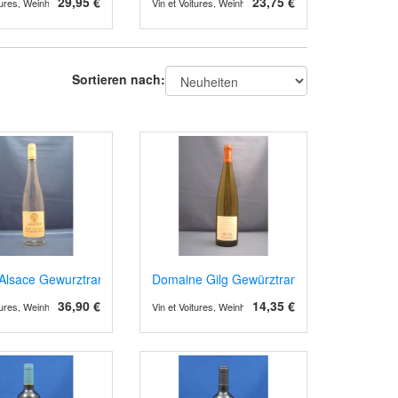
29,95 €
23,75 €
itures, Weinhandel und Weinimport
Vin et Voitures, Weinhandel und Weinimport
Sortieren nach:
Alsace Gewurztraminer
Domaine Gilg Gewürztraminer, Bio
36,90 €
14,35 €
itures, Weinhandel und Weinimport
Vin et Voitures, Weinhandel und Weinimport