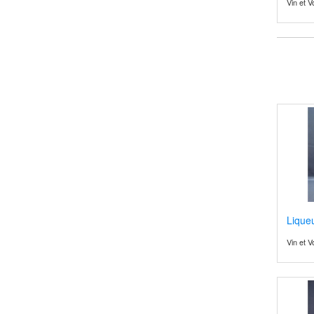
Vin et 
Lique
Vin et 