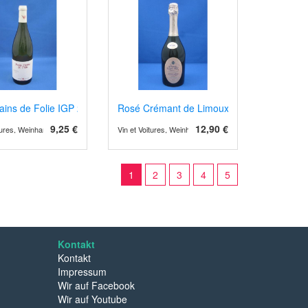
rains de Folie IGP 2022/4
Rosé Crémant de Limoux Grande Cuvée
9,25 €
12,90 €
itures, Weinhandel und Weinimport
Vin et Voitures, Weinhandel und Weinimport
1
2
3
4
5
Kontakt
Kontakt
Impressum
Wir auf Facebook
Wir auf Youtube