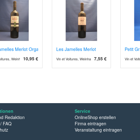
amelles Merlot Organic
Les Jamelles Merlot
Petit G
10,95 €
7,55 €
Voitures, Weinhandel und Weinimport
Vin et Voitures, Weinhandel und Weinimport
Vin et Vo
tionen
Service
d Redaktion
OnlineShop erstellen
 / FAQ
Firma eintragen
hutz
Veranstaltung eintragen