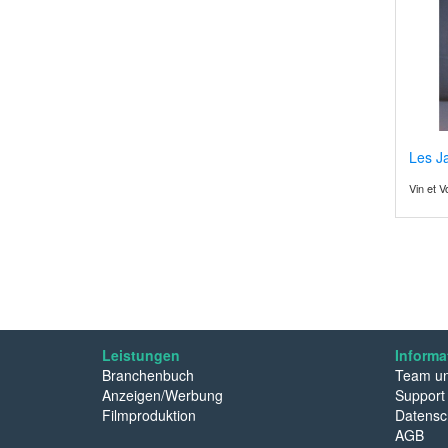
Les J
Vin et 
Leistungen
Informa
Branchenbuch
Team un
Anzeigen/Werbung
Support
Filmproduktion
Datensc
AGB