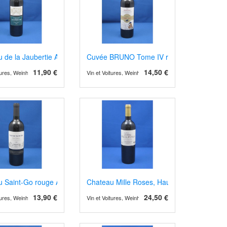
 2023
 de la Jaubertie AOP Bergerac rot, Barrique
Cuvée BRUNO Tome IV rot, AOP Bergerac
11,90 €
14,50 €
itures, Weinhandel und Weinimport
Vin et Voitures, Weinhandel und Weinimport
3 rot, Barrique
u Saint-Go rouge AOP Saint Mont 2019
Chateau Mille Roses, Haut Médoc 2022, Bi
13,90 €
24,50 €
itures, Weinhandel und Weinimport
Vin et Voitures, Weinhandel und Weinimport