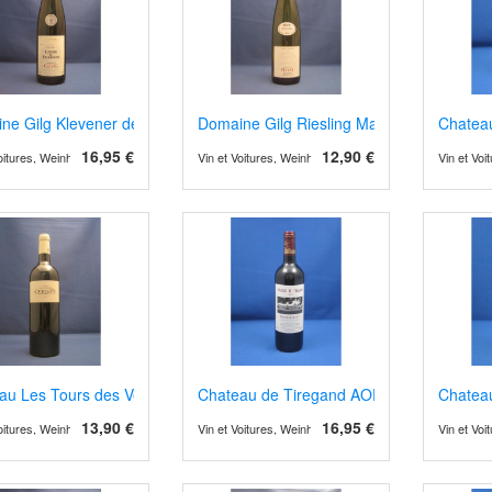
ne Gilg Klevener de Heiligenstein 2023/4
Domaine Gilg Riesling Marnes et Calcaire
Chateau
16,95 €
12,90 €
Voitures, Weinhandel und Weinimport
Vin et Voitures, Weinhandel und Weinimport
Vin et Vo
au Les Tours des Verdots AOPCotes de Bergerac 2021 rot, Barrique
Chateau de Tiregand AOP Pecharment 202
Chatea
13,90 €
16,95 €
Voitures, Weinhandel und Weinimport
Vin et Voitures, Weinhandel und Weinimport
Vin et Vo