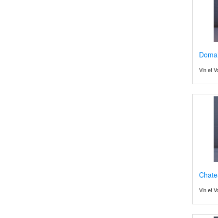
Domai
Vin et 
Chate
Vin et 