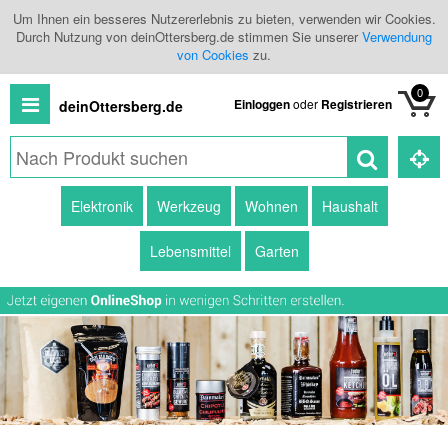
Um Ihnen ein besseres Nutzererlebnis zu bieten, verwenden wir Cookies.
Durch Nutzung von deinOttersberg.de stimmen Sie unserer
Verwendung
von Cookies
zu.
0
Einloggen
oder
Registrieren
deinOttersberg.de
Alle
Elektronik
Werkzeug
Wohnen
Haushalt
Produkte
Lebensmittel
Garten
Kategorien
Händlerübersicht
Branchenbuch