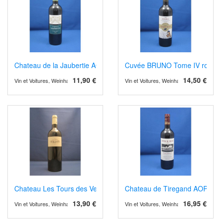
Chateau de la Jaubertie AOP Bergerac rot, Barrique
Cuvée BRUNO Tome IV rot, A
11,90 €
14,50 €
Vin et Voitures, Weinhandel und Weinimport
Vin et Voitures, Weinhandel und Weinimp
Chateau Les Tours des Verdots AOPCotes de Bergerac 2021 rot, 
Chateau de Tiregand AOP Pech
13,90 €
16,95 €
Vin et Voitures, Weinhandel und Weinimport
Vin et Voitures, Weinhandel und Weinimp