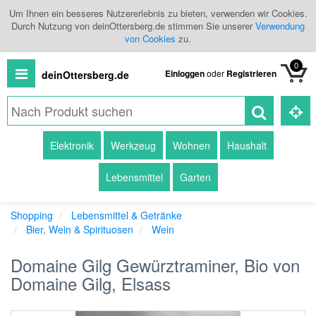
Um Ihnen ein besseres Nutzererlebnis zu bieten, verwenden wir Cookies.
Durch Nutzung von deinOttersberg.de stimmen Sie unserer
Verwendung
von Cookies
zu.
0
Einloggen
oder
Registrieren
deinOttersberg.de
Alle
Elektronik
Werkzeug
Wohnen
Haushalt
Produkte
Lebensmittel
Garten
Kategorien
Shopping
Lebensmittel & Getränke
Händlerübersicht
Bier, Wein & Spirituosen
Wein
Branchenbuch
Domaine Gilg Gewürztraminer, Bio von
Domaine Gilg, Elsass