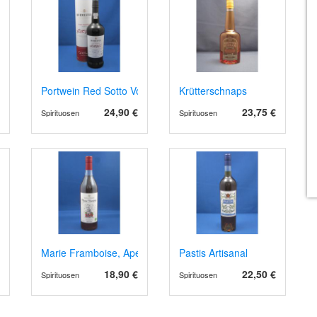
 Haut Médoc 2022, Bio
Portwein Red Sotto Voce, Ruby Reserve
Krütterschnaps
24,90 €
23,75 €
Spirituosen
Spirituosen
e AOP Corbières 2024 weiss
Marie Framboise, Aperitif- Dessertwein, Bio
Pastis Artisanal
18,90 €
22,50 €
Spirituosen
Spirituosen