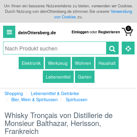
Um Ihnen ein besseres Nutzererlebnis zu bieten, verwenden wir Cookies.
Durch Nutzung von deinOttersberg.de stimmen Sie unserer
Verwendung
von Cookies
zu.
0
Einloggen
oder
Registrieren
deinOttersberg.de
Alle
Elektronik
Werkzeug
Wohnen
Haushalt
Produkte
Lebensmittel
Garten
Kategorien
Shopping
Lebensmittel & Getränke
Händlerübersicht
Bier, Wein & Spirituosen
Spirituosen
Branchenbuch
Whisky Tronçais von Distillerie de
Monsieur Balthazar, Herisson,
Frankreich