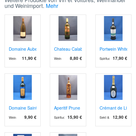
und Weinimport.
Mehr
Domaine Aubert, AOP Vouvray blanc sec. 2024
Chateau Calabre AOP Montravel 2024 wei
Portwein White Ext
11,90 €
8,80 €
17,90 €
Wein
Wein
Spirituosen
Domaine Sainte Juste AOP Corbières 2021 rot
Aperitif Prune
Crémant de Limou
9,90 €
15,90 €
12,90 €
Wein
Spirituosen
Sekt & Schaumwein