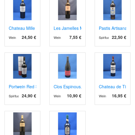
Chateau Mille Roses, Haut Médoc 2022, Bio
Les Jamelles Merlot
Pastis Artisanal
24,50 €
7,55 €
22,50 €
Wein
Wein
Spirituosen
Portwein Red Sotto Voce, Ruby Reserve
Clos Espinous, AOP Corbières 2023
Chateau de Tirega
24,90 €
10,90 €
16,95 €
Spirituosen
Wein
Wein